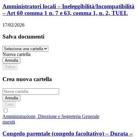
Amministratori locali – Ineleggibilità/Incompatibilità
– Art 60 comma 1 n. 7 e 63, comma 1, n. 2, TUEL
17/02/2026
Salva documenti
Nuova cartella
Annulla
Salva
Crea nuova cartella
Annulla
Crea
Amministrazione, Direzione e Segreteria Generale
quesiti
Congedo parentale (congedo facoltativo) – Durata –