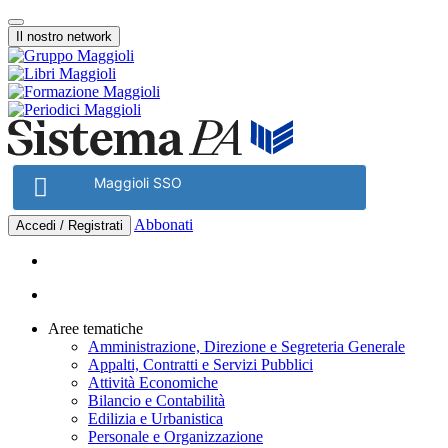
Vai
Menu
al
Il nostro network
contenuto
Maggioli SSO
Abbonati
Accedi / Registrati
Aree tematiche
Amministrazione, Direzione e Segreteria Generale
Appalti, Contratti e Servizi Pubblici
Attività Economiche
Bilancio e Contabilità
Edilizia e Urbanistica
Personale e Organizzazione