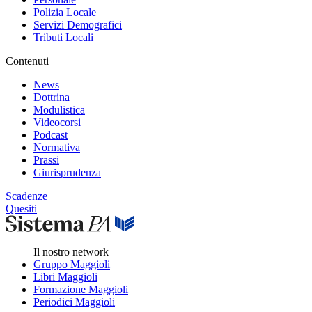
Polizia Locale
Servizi Demografici
Tributi Locali
Contenuti
News
Dottrina
Modulistica
Videocorsi
Podcast
Normativa
Prassi
Giurisprudenza
Scadenze
Quesiti
Il nostro network
Gruppo Maggioli
Libri Maggioli
Formazione Maggioli
Periodici Maggioli