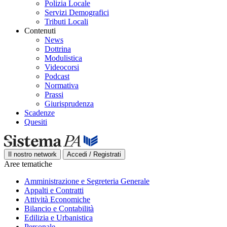
Polizia Locale
Servizi Demografici
Tributi Locali
Contenuti
News
Dottrina
Modulistica
Videocorsi
Podcast
Normativa
Prassi
Giurisprudenza
Scadenze
Quesiti
Il nostro network
Accedi / Registrati
Aree tematiche
Amministrazione e Segreteria Generale
Appalti e Contratti
Attività Economiche
Bilancio e Contabilità
Edilizia e Urbanistica
Personale