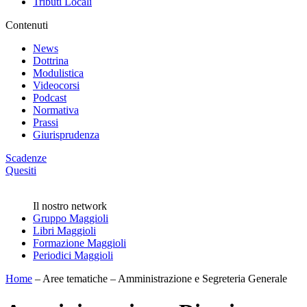
Tributi Locali
Contenuti
News
Dottrina
Modulistica
Videocorsi
Podcast
Normativa
Prassi
Giurisprudenza
Scadenze
Quesiti
Il nostro network
Gruppo Maggioli
Libri Maggioli
Formazione Maggioli
Periodici Maggioli
Home
–
Aree tematiche
–
Amministrazione e Segreteria Generale