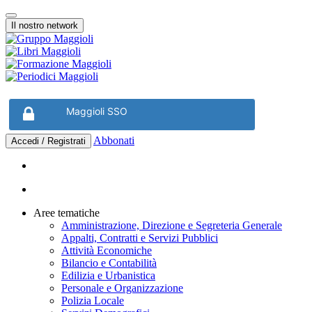
Vai
Menu
al
Il nostro network
contenuto
Maggioli SSO
Abbonati
Accedi / Registrati
Aree tematiche
Amministrazione, Direzione e Segreteria Generale
Appalti, Contratti e Servizi Pubblici
Attività Economiche
Bilancio e Contabilità
Edilizia e Urbanistica
Personale e Organizzazione
Polizia Locale