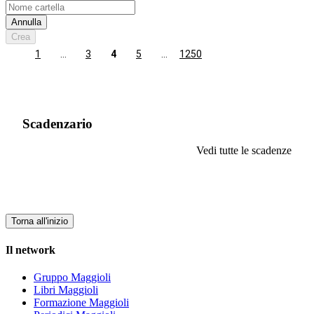
Annulla
Crea
1
…
3
4
5
…
1250
Scadenzario
Vedi tutte le scadenze
Torna all'inizio
Il network
Gruppo Maggioli
Libri Maggioli
Formazione Maggioli